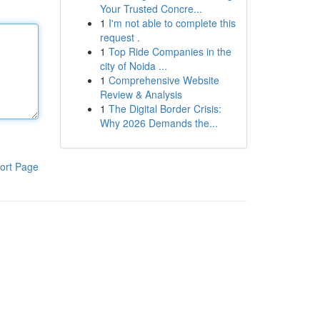
Your Trusted Concre...
1
I'm not able to complete this
request .
1
Top Ride Companies in the
city of Noida ...
1
Comprehensive Website
Review & Analysis
1
The Digital Border Crisis:
Why 2026 Demands the...
ort Page