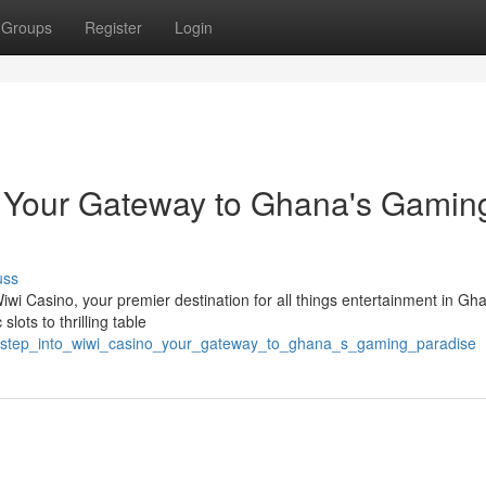
Groups
Register
Login
 Your Gateway to Ghana's Gamin
uss
iwi Casino, your premier destination for all things entertainment in G
lots to thrilling table
9/step_into_wiwi_casino_your_gateway_to_ghana_s_gaming_paradise