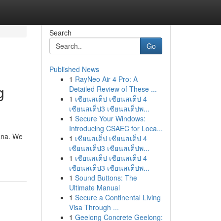
Search
Go
Published News
1
RayNeo Air 4 Pro: A
g
Detailed Review of These ...
1
เซียนสเต็ป เซียนสเต็ป 4
เซียนสเต็ป3 เซียนสเต็ปพ...
1
Secure Your Windows:
Introducing CSAEC for Loca...
hana. We
1
เซียนสเต็ป เซียนสเต็ป 4
เซียนสเต็ป3 เซียนสเต็ปพ...
1
เซียนสเต็ป เซียนสเต็ป 4
เซียนสเต็ป3 เซียนสเต็ปพ...
1
Sound Buttons: The
Ultimate Manual
1
Secure a Continental Living
Visa Through ...
1
Geelong Concrete Geelong: