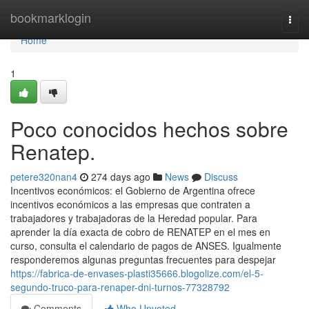
Home
bookmarklogin
Togg
navi
Home
1
Poco conocidos hechos sobre
Renatep.
petere320nan4
274 days ago
News
Discuss
Incentivos económicos: el Gobierno de Argentina ofrece
incentivos económicos a las empresas que contraten a
trabajadores y trabajadoras de la Heredad popular. Para
aprender la día exacta de cobro de ⁣RENATEP en el mes en
curso, consulta el calendario de ​pagos de ANSES. Igualmente
responderemos algunas preguntas frecuentes para despejar‍
https://fabrica-de-envases-plasti35666.blogolize.com/el-5-
segundo-truco-para-renaper-dni-turnos-77328792
Comments
Who Upvoted