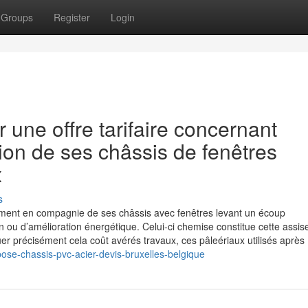
Groups
Register
Login
 une offre tarifaire concernant
tution de ses châssis de fenêtres
x
s
cement en compagnie de ses châssis avec fenêtres levant un écoup
n ou d’amélioration énergétique. Celui-ci chemise constitue cette assis
uer précisément cela coût avérés travaux, ces pâleériaux utilisés après
-pose-chassis-pvc-acier-devis-bruxelles-belgique