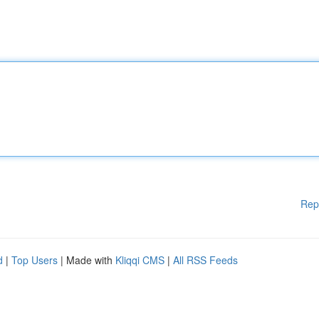
Rep
d
|
Top Users
| Made with
Kliqqi CMS
|
All RSS Feeds