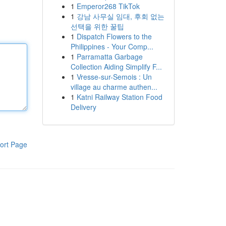
1
Emperor268 TikTok
1
강남 사무실 임대, 후회 없는
선택을 위한 꿀팁
1
Dispatch Flowers to the
Philippines - Your Comp...
1
Parramatta Garbage
Collection Aiding Simplify F...
1
Vresse-sur-Semois : Un
village au charme authen...
1
Katni Railway Station Food
Delivery
ort Page