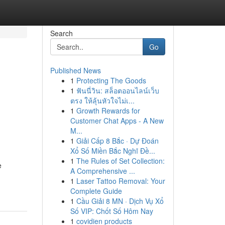
Search
Go
Published News
1
Protecting The Goods
1
ฟันนี่วิน: สล็อตออนไลน์เว็บ
ตรง ให้ลุ้นหัวใจไม่เ...
1
Growth Rewards for
Customer Chat Apps - A New
M...
1
Giải Cấp 8 Bắc · Dự Đoán
Xổ Số Miền Bắc Nghĩ Đề...
1
The Rules of Set Collection:
e
A Comprehensive ...
1
Laser Tattoo Removal: Your
Complete Guide
1
Cầu Giải 8 MN · Dịch Vụ Xổ
Số VIP: Chốt Số Hôm Nay
1
covidien products