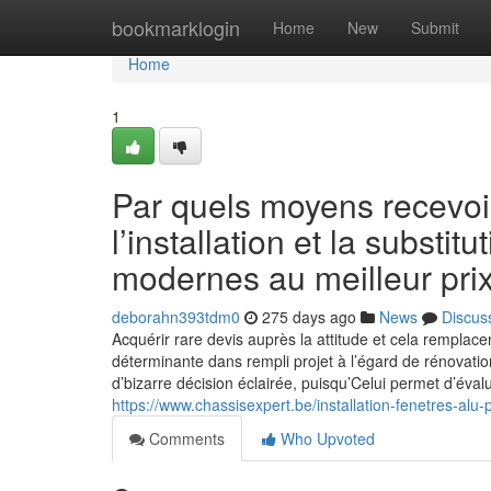
Home
bookmarklogin
Home
New
Submit
Home
1
Par quels moyens recevoir
l’installation et la substi
modernes au meilleur pri
deborahn393tdm0
275 days ago
News
Discus
Acquérir rare devis auprès la attitude et cela rempla
déterminante dans rempli projet à l’égard de rénovatio
d’bizarre décision éclairée, puisqu’Celui permet d’éval
https://www.chassisexpert.be/installation-fenetres-alu
Comments
Who Upvoted