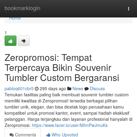
Home
bookmarklogin
Togg
navi
Home
1
Zeropromosi: Tempat
Terpercaya Bikin Souvenir
Tumbler Custom Bergaransi
pabloq601cbr5
295 days ago
News
Discuss
Temukan fasilitas paling baik membuat souvenir tumbler custom
memiliki kwalitas di Zeropromosi! tersedia berbagai pilihan
tumbler unik, elegan, dan bisa dicetak logo perusahaan kamu
kompatibel untuk promosi kantor, event, sampai hadiah eksklusif
pelanggan. Harga terjangkau dan layanan profesional hanyalah di
Zeropromosi.
https://www.facer.io/user/MImPwJmuKs
Comments
Who Upvoted