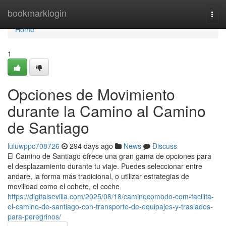
Home
bookmarklogin
Togg
navi
Home
1
Opciones de Movimiento
durante la Camino al Camino
de Santiago
luluwppc708726
294 days ago
News
Discuss
El Camino de Santiago ofrece una gran gama de opciones para
el desplazamiento durante tu viaje. Puedes seleccionar entre
andare, la forma más tradicional, o utilizar estrategias de
movilidad como el cohete, el coche
https://digitalsevilla.com/2025/08/18/caminocomodo-com-facilita-
el-camino-de-santiago-con-transporte-de-equipajes-y-traslados-
para-peregrinos/