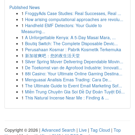
Published News
1
FroggyAds Case Studies: Real Successes, Real ...
1
How arising computational approaches are revolu...
1
Handheld EMF Detectors: Your Guide to
Measuring...
1
A Unforgettable Kenya: A 5-Day Masai Mara, ...
1
Boutiq Switch: The Complete Disposable Devic...
1
Perusahaan Kosmar : Pabrik Kosmetik Terkemuka
1
新加坡爽吧：您的夜生活天堂
1
Silver Spring Mover Delivering Dependable Movin...
1
De Toekomst van de Agrofood Industrie: Innovati...
1
88i Casino: Your Ultimate Online Gaming Destina...
1
Menguasai Analisis Emas Trading: Cara De...
1
The Ultimate Guide to Event Email Marketing Sof...
1
Miền Trung Chuyên Gia Soi Đề Dự Đoán Tuyệt Đố...
1
This Natural Incense Near Me : Finding & ...
Copyright © 2026 |
Advanced Search
|
Live
|
Tag Cloud
|
Top