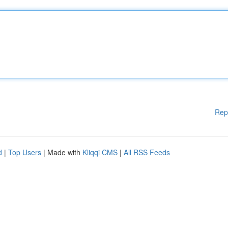
Rep
d
|
Top Users
| Made with
Kliqqi CMS
|
All RSS Feeds