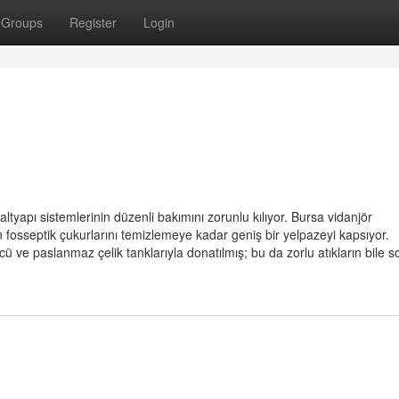
Groups
Register
Login
altyapı sistemlerinin düzenli bakımını zorunlu kılıyor. Bursa vidanjör
 fosseptik çukurlarını temizlemeye kadar geniş bir yelpazeyi kapsıyor.
ü ve paslanmaz çelik tanklarıyla donatılmış; bu da zorlu atıkların bile so