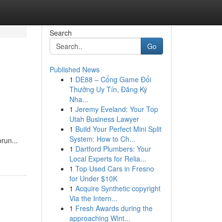
Search
Go
Published News
1
DE88 – Cổng Game Đổi
Thưởng Uy Tín, Đăng Ký
Nha...
1
Jeremy Eveland: Your Top
Utah Business Lawyer
1
Build Your Perfect Mini Split
System: How to Ch...
run...
1
Dartford Plumbers: Your
Local Experts for Relia...
1
Top Used Cars in Fresno
for Under $10K
1
Acquire Synthetic copyright
Via the Intern...
1
Fresh Awards during the
approaching Wint...