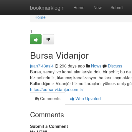
Home
bookmarklogin
Home
New
Submit
Home
1
Bursa Vidanjor
juan7i43asj4
296 days ago
News
Discuss
Bursa, sanayi ve konut alanlarıyla dolu bir şehir; bu da 
hizmetlerimiz, tıkanmış kanalizasyon hatlarını açmaktan
Kullandığımız Vidanjör hizmeti araçları, yüksek emiş güc
https://bursa-vidanjor.com.tr/
Comments
Who Upvoted
Comments
Submit a Comment