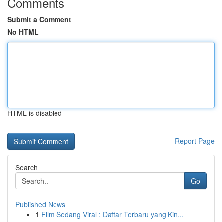
Comments
Submit a Comment
No HTML
HTML is disabled
Report Page
Search
Go
Published News
1
Film Sedang Viral : Daftar Terbaru yang Kin...