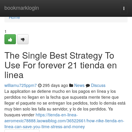
Home
bookmarklogin
Togg
navi
Home
1
The Single Best Strategy To
Use For forever 21 tienda en
linea
williamu725ppm7
295 days ago
News
Discuss
La application se detiene mucho en los pagos en línea y los
perdidos no llegan en la fecha que supuesta mente tiene que
llegar el paquete no se entregan los pedidos, todo lo demás está
muy bien solo les falla su servidor, y lo de los perdidos. Ya
busques vender
https://tienda-en-linea-
aeromexic78888.laowaiblog.com/36522661/how-nike-tienda-en-
linea-can-save-you-time-stress-and-money