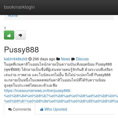
Home
bookmarklogin
Home
1
Pussy888
kabirr848kzk9
296 days ago
News
Discuss
ในยุคที่เกมคาสิโนออนไลน์กลายเป็นความบันเทิงยอดนิยม Pussy888
(พุซซี่888) ได้กลายเป็นชื่อที่ผู้เล่นหลายคนรู้จักกันดี ด้วยระบบที่เสถียร
เล่นง่าย ภาพสวย และโบนัสแจกไม่อั้น จึงไม่น่าแปลกใจที่ Pussy888
จะกลายเป็นหนึ่งในแพลตฟอร์มคาสิโนออนไลน์ที่ได้รับความนิยม
สูงสุดในประเทศไทยและทั่วเอเชีย
https://truesourcenews.online/pussy888-
%e0%b8%84%e0%b8%b7%e0%b8%ad%e0%b8%ad%e0%b8%b0%
%e0%b9%81%e0%b8%9e%e0%b8%a5%e0%b8%95%e0%b8%9f%
Comments
Who Upvoted