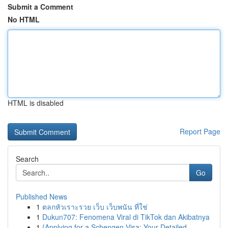
Submit a Comment
No HTML
HTML is disabled
Report Page
Search
Go
Published News
1
ตลกหัวเราะรวย เว็บ เว็บพนัน ที่ใช่
1
Dukun707: Fenomena Viral di TikTok dan Akibatnya
1
{Applying for a Schengen Visa: Your Detailed ...