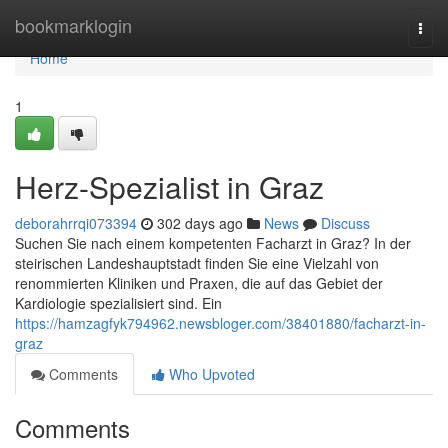
Home
bookmarklogin
Togg
navi
Home
1
Herz-Spezialist in Graz
deborahrrqi073394
302 days ago
News
Discuss
Suchen Sie nach einem kompetenten Facharzt in Graz? In der
steirischen Landeshauptstadt finden Sie eine Vielzahl von
renommierten Kliniken und Praxen, die auf das Gebiet der
Kardiologie spezialisiert sind. Ein
https://hamzagfyk794962.newsbloger.com/38401880/facharzt-in-
graz
Comments
Who Upvoted
Comments