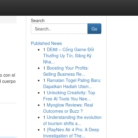
Search
Go
Published News
1
DE88 – Cổng Game Đổi
Thưởng Uy Tín, Đăng Ký
Nha...
1
Boosting Your Profits:
Selling Business Re...
o con el
1
Ramalan Togel Paling Baru:
el cuerpo
Dapatkan Hadiah Utam...
1
Unlocking Creativity: Top
Free AI Tools You Nee...
1
Myoglow Reviews: Real
Outcomes or Buzz ?
1
Understanding the evolution
of tourism shifts a...
1
{RayNeo Air 4 Pro: A Deep
Investigation of The...