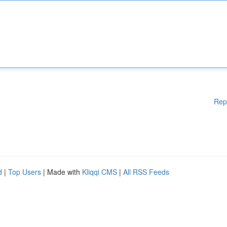
Rep
d
|
Top Users
| Made with
Kliqqi CMS
|
All RSS Feeds