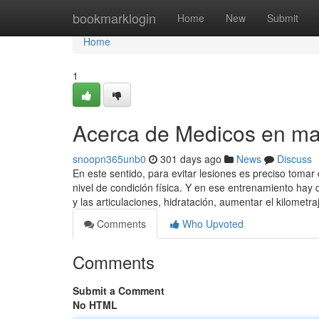
Home
bookmarklogin
Home
New
Submit
Home
1
Acerca de Medicos en ma
snoopn365unb0
301 days ago
News
Discuss
En este sentido, para evitar lesiones es preciso toma
nivel de condición física. Y en ese entrenamiento hay 
y las articulaciones, hidratación, aumentar el kilomet
Comments
Who Upvoted
Comments
Submit a Comment
No HTML