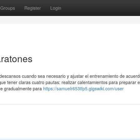
Groups
Register
Login
ratones
r descansos cuando sea necesario y ajustar el entrenamiento de acuerd
que tener claras cuatro pautas: realizar calentamientos para preparar 
raje gradualmente para
https://samuelr653tfp5.gigswiki.com/user