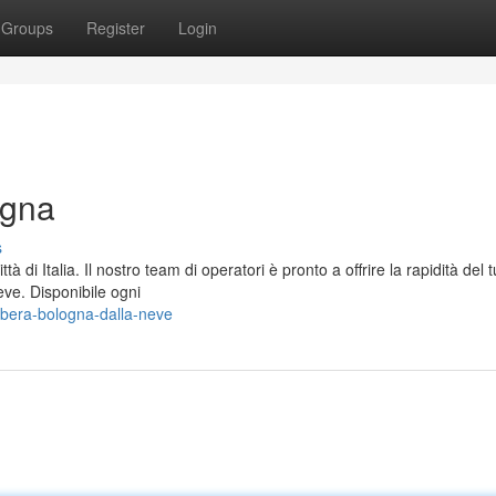
Groups
Register
Login
ogna
s
i Italia. Il nostro team di operatori è pronto a offrire la rapidità del 
eve. Disponibile ogni
bera-bologna-dalla-neve