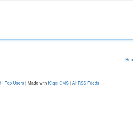
Rep
d
|
Top Users
| Made with
Kliqqi CMS
|
All RSS Feeds