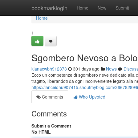
Home
bookmarklogin
Home
New
Submit
Home
1
Sgombero Nevoso a Bol
kianacwbh912373
301 days ago
News
Discus
Ecco un competenze di sgombero neve dedicato alla città d
tragitto, liberandoti da ogni inconveniente legato alla n
https://lanceiqhu907415.shoutmyblog.com/36678289/li
Comments
Who Upvoted
Comments
Submit a Comment
No HTML