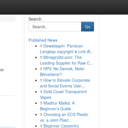
Search
Go
Published News
1
Dewataspin: Panduan
Lengkap copyright & Link Al...
1
Miniagroltd.com: The
Leading Supplier for Raw C...
1
HPV: Ne Demek, Neler
tuo
Bilmelisiniz?
1
How to Elevate Corporate
and Social Events Usin...
1
Gold Coast Transparent
Vapes
1
Madhur Matka: A
Beginner's Guide
1
Choosing an ECS Plastic
vs. a Joint Plast...
1
Beginner Carpentry