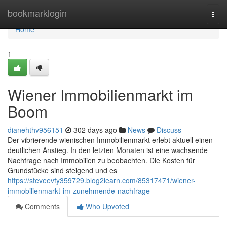
Home
bookmarklogin
Togg
navi
Home
1
Wiener Immobilienmarkt im
Boom
dianehthv956151
302 days ago
News
Discuss
Der vibrierende wienischen Immobilienmarkt erlebt aktuell einen
deutlichen Anstieg. In den letzten Monaten ist eine wachsende
Nachfrage nach Immobilien zu beobachten. Die Kosten für
Grundstücke sind steigend und es
https://steveevfy359729.blog2learn.com/85317471/wiener-
immobilienmarkt-im-zunehmende-nachfrage
Comments
Who Upvoted