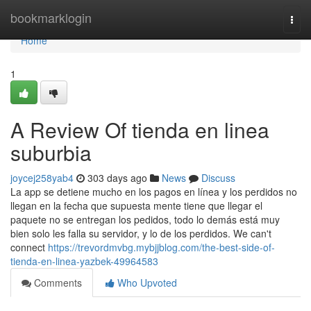
Home
bookmarklogin
Togg
navi
Home
1
A Review Of tienda en linea
suburbia
joycej258yab4
303 days ago
News
Discuss
La app se detiene mucho en los pagos en línea y los perdidos no
llegan en la fecha que supuesta mente tiene que llegar el
paquete no se entregan los pedidos, todo lo demás está muy
bien solo les falla su servidor, y lo de los perdidos. We can't
connect
https://trevordmvbg.mybjjblog.com/the-best-side-of-
tienda-en-linea-yazbek-49964583
Comments
Who Upvoted