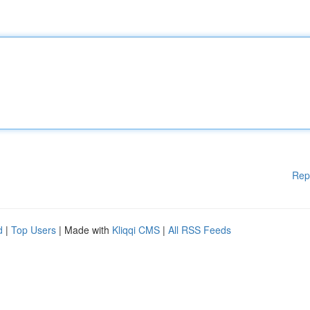
Rep
d
|
Top Users
| Made with
Kliqqi CMS
|
All RSS Feeds