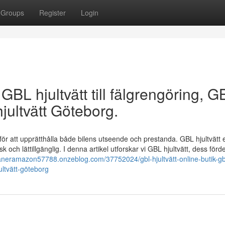
Groups
Register
Login
 GBL hjultvätt till fälgrengöring, G
jultvätt Göteborg.
för att upprätthålla både bilens utseende och prestanda. GBL hjultvätt 
k och lättillgänglig. I denna artikel utforskar vi GBL hjultvätt, dess förd
eaneramazon57788.onzeblog.com/37752024/gbl-hjultvätt-online-butik-gb
jultvätt-göteborg