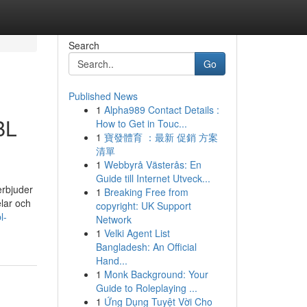
Search
Go
Published News
1
Alpha989 Contact Details :
BL
How to Get in Touc...
1
寶發體育 ：最新 促銷 方案
清單
1
Webbyrå Västerås: En
Guide till Internet Utveck...
erbjuder
1
Breaking Free from
elar och
copyright: UK Support
l-
Network
1
Velki Agent List
Bangladesh: An Official
Hand...
1
Monk Background: Your
Guide to Roleplaying ...
1
Ứng Dụng Tuyệt Vời Cho