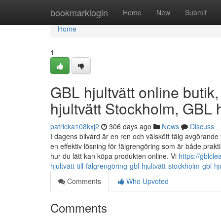
Home
bookmarklogin
Home
New
Submit
Home
1
GBL hjultvätt online butik,
hjultvätt Stockholm, GBL h
patricka108kxj2
306 days ago
News
Discuss
I dagens bilvård är en ren och välskött fälg avgörande 
en effektiv lösning för fälgrengöring som är både praktis
hur du lätt kan köpa produkten online. Vi
https://gblcl
hjultvätt-till-fälgrengöring-gbl-hjultvätt-stockholm-gbl-h
Comments
Who Upvoted
Comments