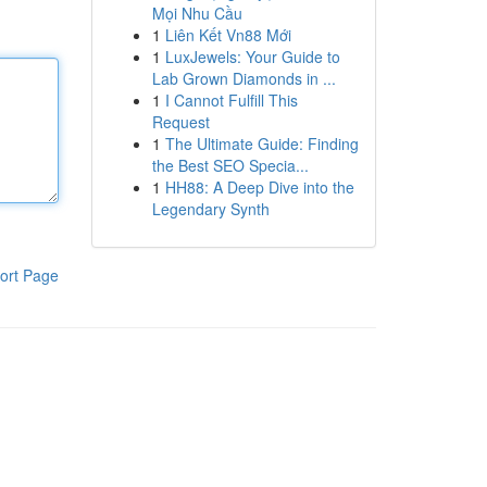
Mọi Nhu Cầu
1
Liên Kết Vn88 Mới
1
LuxJewels: Your Guide to
Lab Grown Diamonds in ...
1
I Cannot Fulfill This
Request
1
The Ultimate Guide: Finding
the Best SEO Specia...
1
HH88: A Deep Dive into the
Legendary Synth
ort Page