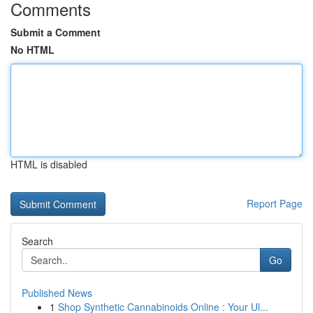
Comments
Submit a Comment
No HTML
HTML is disabled
Report Page
Search
Go
Published News
1
Shop Synthetic Cannabinoids Online : Your Ul...