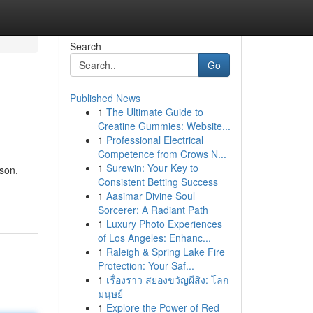
Search
Go
Published News
1
The Ultimate Guide to
Creatine Gummies: Website...
1
Professional Electrical
Competence from Crows N...
1
Surewin: Your Key to
ison,
Consistent Betting Success
1
Aasimar Divine Soul
Sorcerer: A Radiant Path
1
Luxury Photo Experiences
of Los Angeles: Enhanc...
1
Raleigh & Spring Lake Fire
Protection: Your Saf...
1
เรื่องราว สยองขวัญผีสิง: โลก
มนุษย์
1
Explore the Power of Red