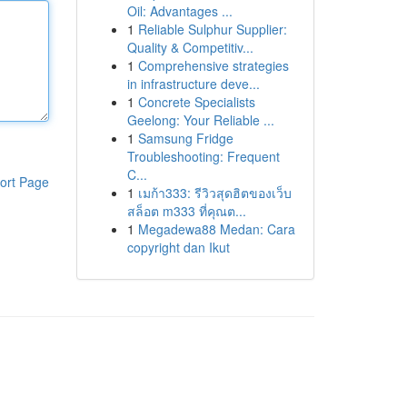
Oil: Advantages ...
1
Reliable Sulphur Supplier:
Quality & Competitiv...
1
Comprehensive strategies
in infrastructure deve...
1
Concrete Specialists
Geelong: Your Reliable ...
1
Samsung Fridge
Troubleshooting: Frequent
C...
ort Page
1
เมก้า333: รีวิวสุดฮิตของเว็บ
สล็อต m333 ที่คุณต...
1
Megadewa88 Medan: Cara
copyright dan Ikut