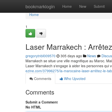
Home
bookmarklogin
Home
New
Submit
Home
1
Laser Marrakech : Arrêtez
gregorytnbl009570
305 days ago
News
Discus
Marrakech se situe une ville magnifique au Maroc. Mais
Laser Marrakech s'engage à aider les personnes qui v
ezine.com/37996275/la-marocaine-laser-arrêtez-le-ta
Comments
Who Upvoted
Comments
Submit a Comment
No HTML