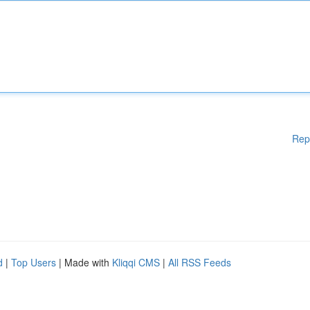
Rep
d
|
Top Users
| Made with
Kliqqi CMS
|
All RSS Feeds