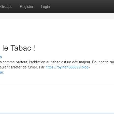
Groups
Register
Login
 le Tabac !
s
 comme partout, l'addiction au tabac est un défi majeur. Pour cette ra
eulent arrêter de fumer. Par
https://roylhen566699.blog-
bac