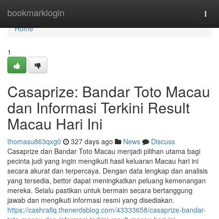
Home
bookmarklogin
Togg
navi
Home
1
Casaprize: Bandar Toto Macau
dan Informasi Terkini Result
Macau Hari Ini
thomasu863qxg0
327 days ago
News
Discuss
Casaprize dan Bandar Toto Macau menjadi pilihan utama bagi
pecinta judi yang ingin mengikuti hasil keluaran Macau hari ini
secara akurat dan terpercaya. Dengan data lengkap dan analisis
yang tersedia, bettor dapat meningkatkan peluang kemenangan
mereka. Selalu pastikan untuk bermain secara bertanggung
jawab dan mengikuti informasi resmi yang disediakan.
https://cashraflq.thenerdsblog.com/43333658/casaprize-bandar-