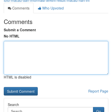
toto-macau-dan-informasi-terkini-result-macau-hari-ini
Comments
Who Upvoted
Comments
Submit a Comment
No HTML
HTML is disabled
Report Page
Search
Go