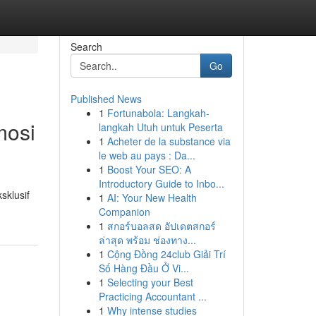
Search
Go
Published News
1
Fortunabola: Langkah-
mosi
langkah Utuh untuk Peserta
1
Acheter de la substance via
le web au pays : Da...
1
Boost Your SEO: A
Introductory Guide to Inbo...
sklusif
1
AI: Your New Health
Companion
1
สกอร์บอลสด อัปเดตสกอร์
ล่าสุด พร้อม ช่องทาง...
1
Cộng Đồng 24club Giải Trí
Số Hàng Đầu Ở Vi...
1
Selecting your Best
Practicing Accountant ...
1
Why intense studies