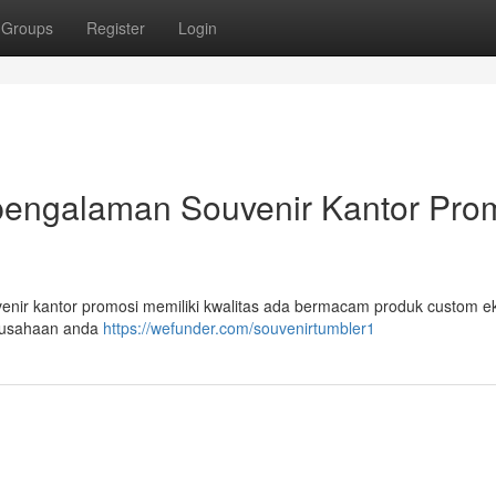
Groups
Register
Login
rpengalaman Souvenir Kantor Pro
venir kantor promosi memiliki kwalitas ada bermacam produk custom ek
erusahaan anda
https://wefunder.com/souvenirtumbler1