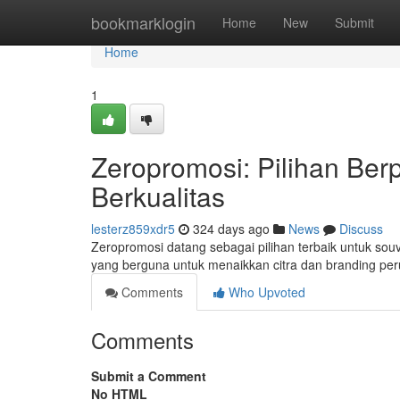
Home
bookmarklogin
Home
New
Submit
Home
1
Zeropromosi: Pilihan Be
Berkualitas
lesterz859xdr5
324 days ago
News
Discuss
Zeropromosi datang sebagai pilihan terbaik untuk sou
yang berguna untuk menaikkan citra dan branding p
Comments
Who Upvoted
Comments
Submit a Comment
No HTML