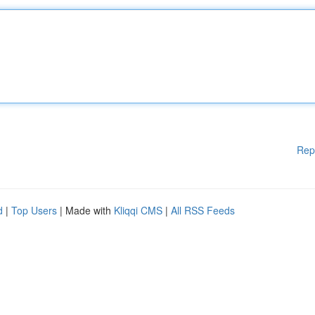
Rep
d
|
Top Users
| Made with
Kliqqi CMS
|
All RSS Feeds