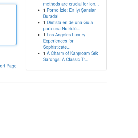
methods are crucial for lon...
1
Porno İzle: En İyi Şanslar
Burada!
1
Dietista en de una Guía
para una Nutrició...
1
Los Angeles Luxury
Experiences for
Sophisticate...
1
A Charm of Kanjiroam Silk
Sarongs: A Classic Tr...
ort Page