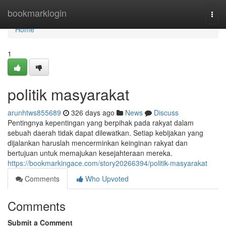
Home
bookmarklogin
Togg
navi
Home
1
politik masyarakat
arunhtws855689
326 days ago
News
Discuss
Pentingnya kepentingan yang berpihak pada rakyat dalam
sebuah daerah tidak dapat dilewatkan. Setiap kebijakan yang
dijalankan haruslah mencerminkan keinginan rakyat dan
bertujuan untuk memajukan kesejahteraan mereka.
https://bookmarkingace.com/story20266394/politik-masyarakat
Comments
Who Upvoted
Comments
Submit a Comment