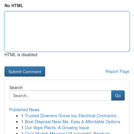
No HTML
HTML is disabled
Report Page
Search
Go
Published News
1
Trusted Downers Grove top Electrical Contractor...
1
Boat Disposal Near Me: Easy & Affordable Options
1
Our Vape Plants: A Growing Issue
1
Cara Mudah Menang123 copyright: Panduan