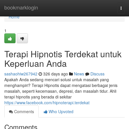
Home
bookmarklogin
Togg
navi
Home
1
Terapi Hipnotis Terdekat untuk
Keperluan Anda
sashaohiw267942
326 days ago
News
Discuss
Apakah Anda sedang mencari solusi untuk masalah yang
menghampiri? Terapi Hipnotis dapat mengatasi berbagai jenis
masalah, seperti kecemasan, depresi, dan masalah tidur. Ahli
terapi hipnotis yang berada di sekitar
https://www.facebook.com/hipnoterapi.terdekat
Comments
Who Upvoted
Comments