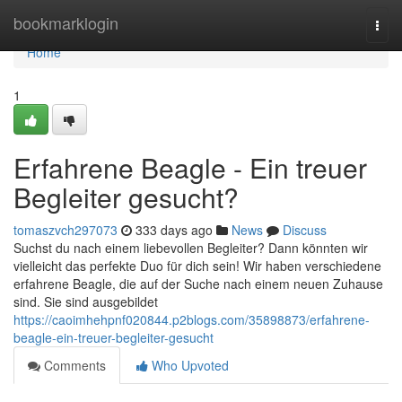
Home
bookmarklogin
Togg
navi
Home
1
Erfahrene Beagle - Ein treuer
Begleiter gesucht?
tomaszvch297073
333 days ago
News
Discuss
Suchst du nach einem liebevollen Begleiter? Dann könnten wir
vielleicht das perfekte Duo für dich sein! Wir haben verschiedene
erfahrene Beagle, die auf der Suche nach einem neuen Zuhause
sind. Sie sind ausgebildet
https://caoimhehpnf020844.p2blogs.com/35898873/erfahrene-
beagle-ein-treuer-begleiter-gesucht
Comments
Who Upvoted