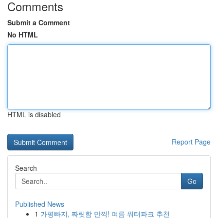
Comments
Submit a Comment
No HTML
HTML is disabled
Report Page
Search
Go
Published News
1
가평빠지, 짜릿함 만끽! 여름 워터파크 추천