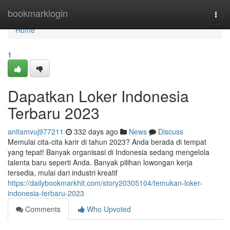
Home
bookmarklogin
Togg
navi
Home
1
Dapatkan Loker Indonesia
Terbaru 2023
anitamvuj977211
332 days ago
News
Discuss
Memulai cita-cita karir di tahun 2023? Anda berada di tempat
yang tepat! Banyak organisasi di Indonesia sedang mengelola
talenta baru seperti Anda. Banyak pilihan lowongan kerja
tersedia, mulai dari industri kreatif
https://dailybookmarkhit.com/story20305104/temukan-loker-
indonesia-terbaru-2023
Comments
Who Upvoted