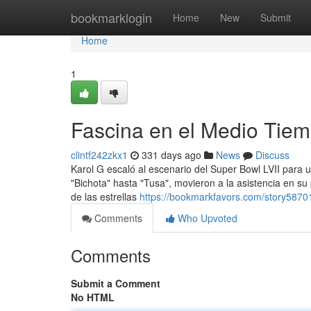
Home
bookmarklogin
Home
New
Submit
Home
1
Fascina en el Medio Tiem
clintf242zkx1
331 days ago
News
Discuss
Karol G escaló al escenario del Super Bowl LVII para u
"Bichota" hasta "Tusa", movieron a la asistencia en su
de las estrellas
https://bookmarkfavors.com/story5870
Comments
Who Upvoted
Comments
Submit a Comment
No HTML