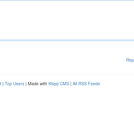
Rep
d
|
Top Users
| Made with
Kliqqi CMS
|
All RSS Feeds