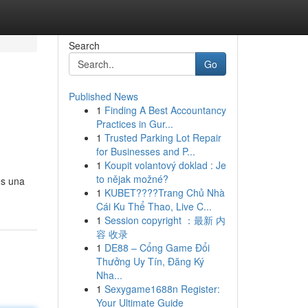
Search
Go
Published News
1
Finding A Best Accountancy
Practices in Gur...
1
Trusted Parking Lot Repair
for Businesses and P...
1
Koupit volantový doklad : Je
to nějak možné?
es una
1
KUBET????️Trang Chủ Nhà
Cái Ku Thể Thao, Live C...
1
Session copyright ：最新 内
容 收录
1
DE88 – Cổng Game Đổi
Thưởng Uy Tín, Đăng Ký
Nha...
1
Sexygame1688n Register:
Your Ultimate Guide