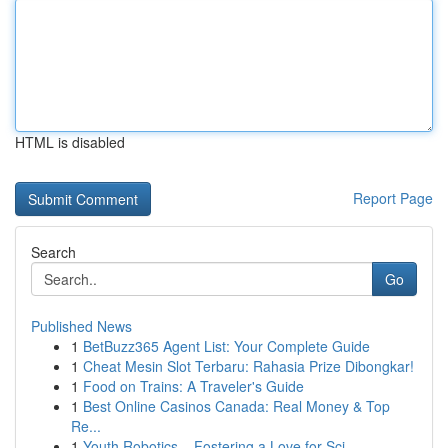
HTML is disabled
Report Page
Search
Go
Published News
1
BetBuzz365 Agent List: Your Complete Guide
1
Cheat Mesin Slot Terbaru: Rahasia Prize Dibongkar!
1
Food on Trains: A Traveler's Guide
1
Best Online Casinos Canada: Real Money & Top
Re...
1
Youth Robotics – Fostering a Love for Sci...