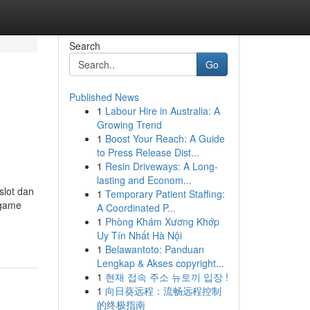
Search
Go
Published News
1
Labour Hire in Australia: A
Growing Trend
1
Boost Your Reach: A Guide
to Press Release Dist...
1
Resin Driveways: A Long-
lasting and Econom...
slot dan
1
Temporary Patient Staffing:
 game
A Coordinated P...
1
Phòng Khám Xương Khớp
Uy Tín Nhất Hà Nội
1
Belawantoto: Panduan
Lengkap & Akses copyright...
1
현재 접속 주소 뉴토끼 입장 !
1
向日葵远程：流畅远程控制
的终极指南