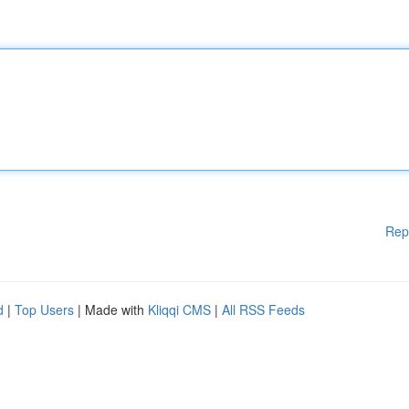
Rep
d
|
Top Users
| Made with
Kliqqi CMS
|
All RSS Feeds