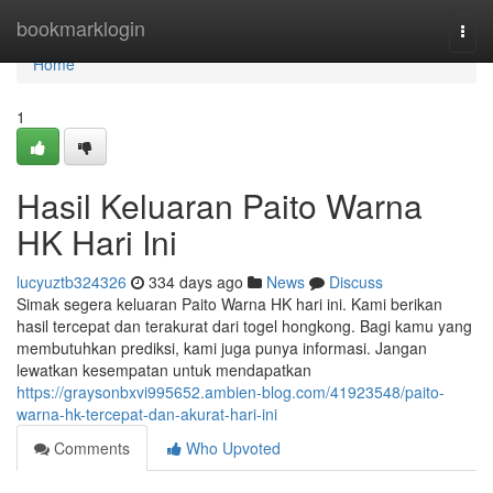
Home
bookmarklogin
Togg
navi
Home
1
Hasil Keluaran Paito Warna
HK Hari Ini
lucyuztb324326
334 days ago
News
Discuss
Simak segera keluaran Paito Warna HK hari ini. Kami berikan
hasil tercepat dan terakurat dari togel hongkong. Bagi kamu yang
membutuhkan prediksi, kami juga punya informasi. Jangan
lewatkan kesempatan untuk mendapatkan
https://graysonbxvi995652.ambien-blog.com/41923548/paito-
warna-hk-tercepat-dan-akurat-hari-ini
Comments
Who Upvoted