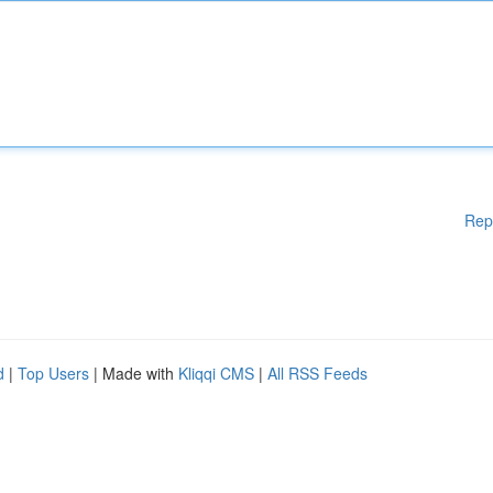
Rep
d
|
Top Users
| Made with
Kliqqi CMS
|
All RSS Feeds