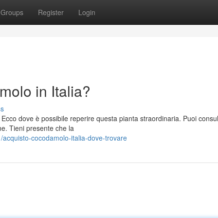
Groups
Register
Login
lo in Italia?
ss
 Ecco dove è possibile reperire questa pianta straordinaria. Puoi consu
ne. Tieni presente che la
acquisto-cocodamolo-italia-dove-trovare