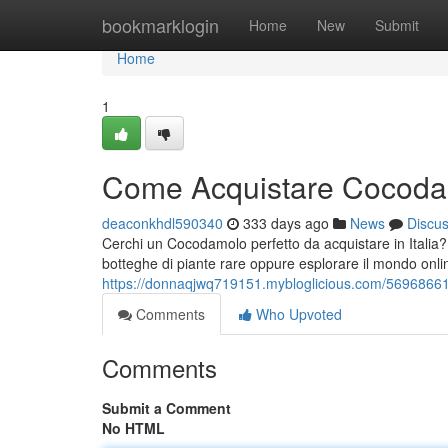
Home
bookmarklogin
Home
New
Submit
Home
1
Come Acquistare Cocodamo
deaconkhdl590340
333 days ago
News
Discu
Cerchi un Cocodamolo perfetto da acquistare in Italia?
botteghe di piante rare oppure esplorare il mondo onli
https://donnaqjwq719151.mybloglicious.com/56968661/
Comments
Who Upvoted
Comments
Submit a Comment
No HTML