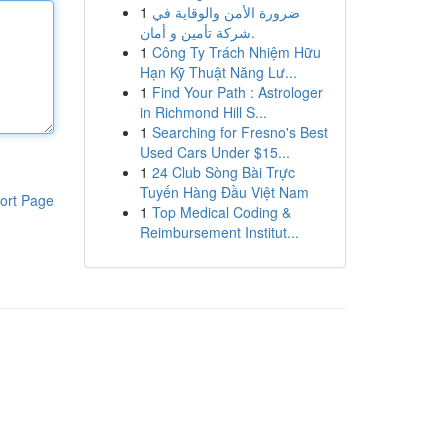
1
ضرورة الأمن والوقاية في
شركة تأمين و أمان.
1
Công Ty Trách Nhiệm Hữu
Hạn Kỹ Thuật Năng Lư...
1
Find Your Path : Astrologer
in Richmond Hill S...
1
Searching for Fresno's Best
Used Cars Under $15...
1
24 Club Sòng Bài Trực
Tuyến Hàng Đầu Việt Nam
ort Page
1
Top Medical Coding &
Reimbursement Institut...