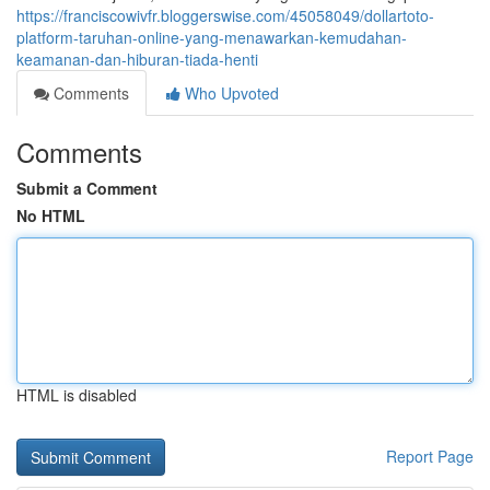
https://franciscowivfr.bloggerswise.com/45058049/dollartoto-
platform-taruhan-online-yang-menawarkan-kemudahan-
keamanan-dan-hiburan-tiada-henti
Comments
Who Upvoted
Comments
Submit a Comment
No HTML
HTML is disabled
Report Page