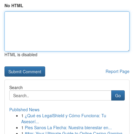
No HTML
HTML is disabled
Report Page
Search
Go
Published News
1
¿Qué es LegalShield y Cómo Funciona: Tu
Asesorí...
1
Pies Sanos La Flecha: Nuestra bienestar en...
1
88m: Your Ultimate Guide to Online Casino Gaming