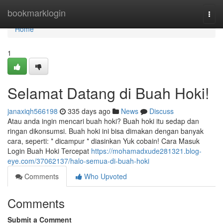
Home
bookmarklogin
Togg
navi
Home
1
Selamat Datang di Buah Hoki!
janaxiqh566198
335 days ago
News
Discuss
Atau anda ingin mencari buah hoki? Buah hoki itu sedap dan
ringan dikonsumsi. Buah hoki ini bisa dimakan dengan banyak
cara, seperti: * dicampur * diasinkan Yuk cobain! Cara Masuk
Login Buah Hoki Tercepat
https://mohamadxude281321.blog-
eye.com/37062137/halo-semua-di-buah-hoki
Comments
Who Upvoted
Comments
Submit a Comment