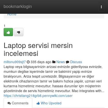
Home
bookmarklogin
Togg
navi
Home
1
Laptop servisi mersin
incelemesi
miltonu909sjt7
335 days ago
News
Discuss
Laptop veya bilgisayarinizin arizasi evinizde gideriliyosa evinizde,
mumkun degilse isyerimde tamir ve bakimini yapip evinize
birakiyorum. Ariza tespit ucretsizdir. Bilgisayarınızın ve diğer
elektronik cihazlarınızın tamir ve bakımı hızlıca yapılır, uzman veri
kurtarma hizmetimiz mevcuttur. hassas durumlar için müşterinin
gözetiminde de servis hizmetimiz mevcuttur. Mac integrates with...
https://christiang218grb8.pennywiki.com/user
Comments
Who Upvoted