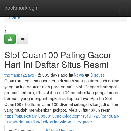
Home
bookmarklogin
Togg
navi
Home
1
Slot Cuan100 Paling Gacor
Hari Ini Daftar Situs Resmi
thomasp122avq7
335 days ago
News
Discuss
Cuan100 Login saat ini menjadi salah satu platform judi online
yang paling populer oleh para pemain slot. Dengan berbagai
promosi terbaru, situs slot cuan100 memberikan pengalaman
bermain yang menguntungkan setiap harinya. Apa Itu Slot
Cuan100? Platform Cuan100 dikenal sebagai situs judi online
yang mudah memberikan jackpot. Melalui fitur akun resmi
https://situs-cuan10036813.mdkblog.com/43197729/panduan-
mudah-daftar-situs-judi-online-slot-online-gacor
Comments
Who Upvoted