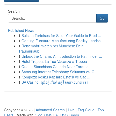
Search
Go
Published News
1
Sulcata Tortoises for Sale: Your Guide to Bred ...
1
Gaming Furniture Manufacturing Facility Landsc...
1
Reisemobil mieten bei München: Dein
Traumurlaub...
1
Unlock the Charm: A Introduction to Pathfinder ...
1
Hotel Tropea: La Tua Vacanza a Tropea
1
Queue Stanchions Canada Near Toronto
1
Samsung Internet Telephony Solutions vs. C...
1
Kompozit Köşkü Kapıları: Estetik ve Sağl...
1
SA Casino: คู่มือผู้เริ่มต้นสู่โลกแห่งบาคาร่า
Copyright © 2026 |
Advanced Search
|
Live
|
Tag Cloud
|
Top
Users
| Made with
Kliqqi CMS
|
All RSS Feeds