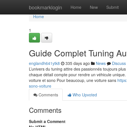
Home
bookmarklogin
Home
New
Submit
Home
1
Guide Complet Tuning Au
englandh641ytk8
335 days ago
News
Discuss
L’univers du tuning attire des passionnés toujours plu
chaque détail compte pour rendre un véhicule unique. D
voiture et sono Pour beaucoup, une voiture sans
http
sono-voiture
Comments
Who Upvoted
Comments
Submit a Comment