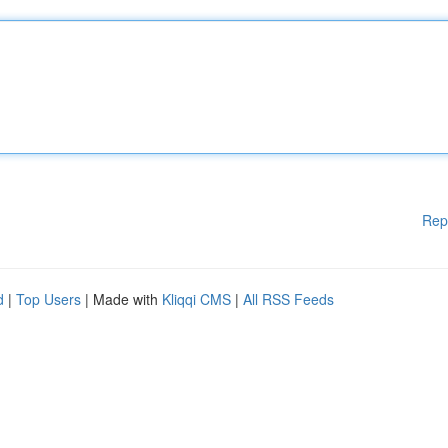
Rep
d
|
Top Users
| Made with
Kliqqi CMS
|
All RSS Feeds