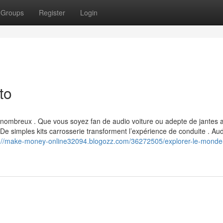
Groups
Register
Login
to
s nombreux . Que vous soyez fan de audio voiture ou adepte de jantes a
e simples kits carrosserie transforment l’expérience de conduite . Au
s://make-money-online32094.blogozz.com/36272505/explorer-le-monde