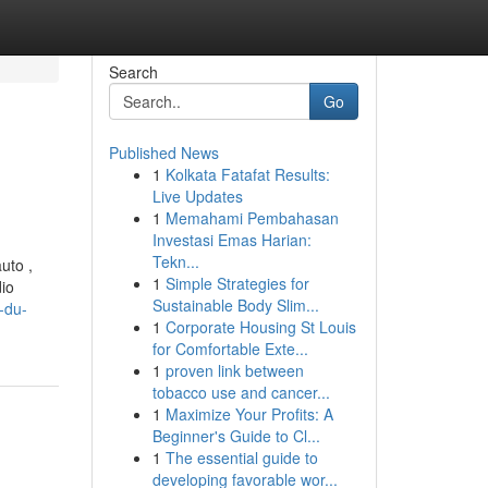
Search
Go
Published News
1
Kolkata Fatafat Results:
Live Updates
1
Memahami Pembahasan
Investasi Emas Harian:
Tekn...
uto ,
1
Simple Strategies for
dio
Sustainable Body Slim...
-du-
1
Corporate Housing St Louis
for Comfortable Exte...
1
proven link between
tobacco use and cancer...
1
Maximize Your Profits: A
Beginner's Guide to Cl...
1
The essential guide to
developing favorable wor...