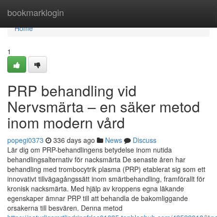
Home
bookmarklogin
Home
1
PRP behandling vid
Nervsmärta – en säker metod
inom modern vård
popegi0373
336 days ago
News
Discuss
Lär dig om PRP-behandlingens betydelse inom nutida
behandlingsalternativ för nacksmärta De senaste åren har
behandling med trombocytrik plasma (PRP) etablerat sig som ett
innovativt tillvägagångssätt inom smärtbehandling, framförallt för
kronisk nacksmärta. Med hjälp av kroppens egna läkande
egenskaper ämnar PRP till att behandla de bakomliggande
orsakerna till besvären. Denna metod