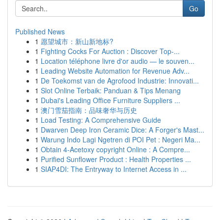
Go
Published News
1
愿望城市：新山新地标?
1
Fighting Cocks For Auction : Discover Top-...
1
Location téléphone livre d'or audio — le souven...
1
Leading Website Automation for Revenue Adv...
1
De Toekomst van de Agrofood Industrie: Innovati...
1
Slot Online Terbaik: Panduan & Tips Menang
1
Dubai's Leading Office Furniture Suppliers ...
1
澳门雪茄指南：品味奢华与历史
1
Load Testing: A Comprehensive Guide
1
Dwarven Deep Iron Ceramic Dice: A Forger's Mast...
1
Warung Indo Lagi Ngetren di POI Pet : Negeri Ma...
1
Obtain 4-Acetoxy copyright Online : A Compre...
1
Purified Sunflower Product : Health Properties ...
1
SIAP4DI: The Entryway to Internet Access in ...