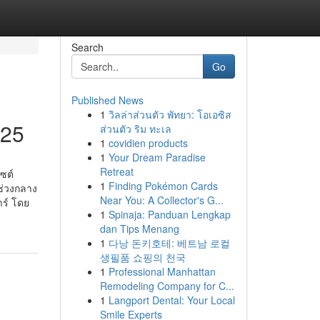
Search
Go
Published News
1
วิลล่าส่วนตัว พัทยา: โอเอซิส
025
ส่วนตัว ริม ทะเล
1
covidien products
1
Your Dream Paradise
Retreat
ซต์
1
Finding Pokémon Cards
ช่วงกลาง
Near You: A Collector's G...
าร์ โดย
1
Spinaja: Panduan Lengkap
dan Tips Menang
1
다낭 돈키호테: 베트남 로컬
생필품 쇼핑의 천국
1
Professional Manhattan
Remodeling Company for C...
1
Langport Dental: Your Local
Smile Experts