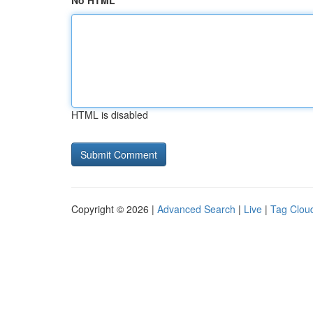
No HTML
HTML is disabled
Copyright © 2026 |
Advanced Search
|
Live
|
Tag Clou