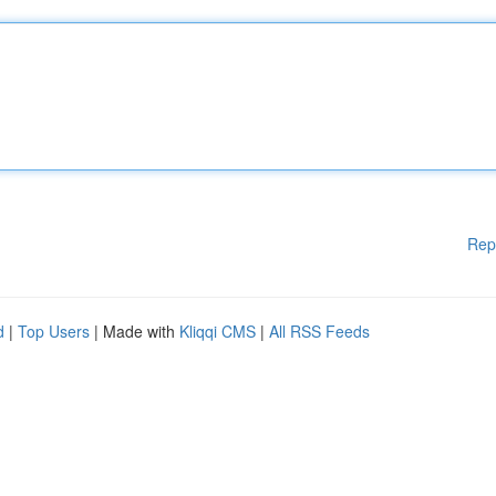
Rep
d
|
Top Users
| Made with
Kliqqi CMS
|
All RSS Feeds