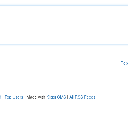
Rep
d
|
Top Users
| Made with
Kliqqi CMS
|
All RSS Feeds