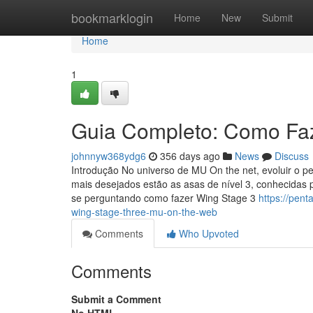
Home
bookmarklogin
Home
New
Submit
Home
1
Guia Completo: Como Faz
johnnyw368ydg6
356 days ago
News
Discuss
Introdução No universo de MU On the net, evoluir o p
mais desejados estão as asas de nível 3, conhecidas 
se perguntando como fazer Wing Stage 3
https://pen
wing-stage-three-mu-on-the-web
Comments
Who Upvoted
Comments
Submit a Comment