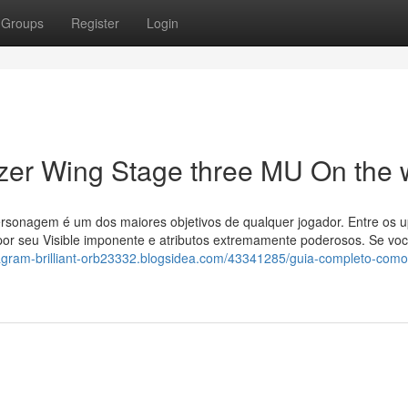
Groups
Register
Login
er Wing Stage three MU On the
ersonagem é um dos maiores objetivos de qualquer jogador. Entre os 
por seu Visible imponente e atributos extremamente poderosos. Se voc
tagram-brilliant-orb23332.blogsidea.com/43341285/guia-completo-como