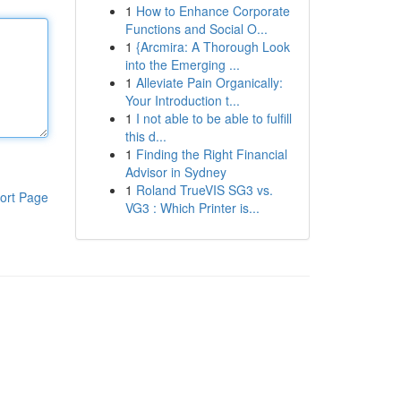
1
How to Enhance Corporate
Functions and Social O...
1
{Arcmira: A Thorough Look
into the Emerging ...
1
Alleviate Pain Organically:
Your Introduction t...
1
I not able to be able to fulfill
this d...
1
Finding the Right Financial
Advisor in Sydney
1
Roland TrueVIS SG3 vs.
ort Page
VG3 : Which Printer is...