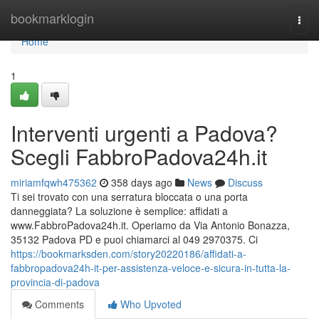
Home
bookmarklogin
Togg
navi
Home
1
Interventi urgenti a Padova?
Scegli FabbroPadova24h.it
miriamfqwh475362
358 days ago
News
Discuss
Ti sei trovato con una serratura bloccata o una porta
danneggiata? La soluzione è semplice: affidati a
www.FabbroPadova24h.it. Operiamo da Via Antonio Bonazza,
35132 Padova PD e puoi chiamarci al 049 2970375. Ci
https://bookmarksden.com/story20220186/affidati-a-
fabbropadova24h-it-per-assistenza-veloce-e-sicura-in-tutta-la-
provincia-di-padova
Comments
Who Upvoted