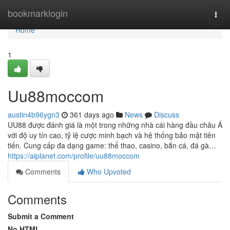
Home
bookmarklogin
Togg
navi
Home
1
Uu88moccom
austin4b96ygn3
361 days ago
News
Discuss
UU88 được đánh giá là một trong những nhà cái hàng đầu châu Á
với độ uy tín cao, tỷ lệ cược minh bạch và hệ thống bảo mật tiên
tiến. Cung cấp đa dạng game: thể thao, casino, bắn cá, đá gà…
https://aiplanet.com/profile/uu88moccom
Comments
Who Upvoted
Comments
Submit a Comment
No HTML