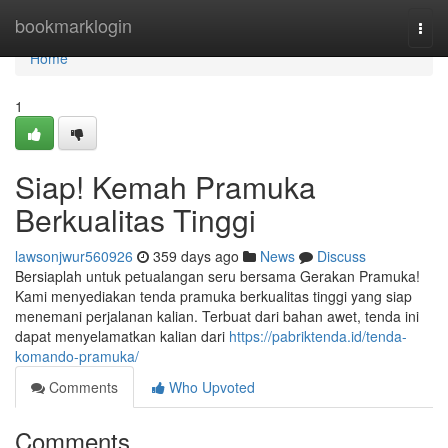
Home
bookmarklogin
Togg
navi
Home
1
Siap! Kemah Pramuka
Berkualitas Tinggi
lawsonjwur560926
359 days ago
News
Discuss
Bersiaplah untuk petualangan seru bersama Gerakan Pramuka!
Kami menyediakan tenda pramuka berkualitas tinggi yang siap
menemani perjalanan kalian. Terbuat dari bahan awet, tenda ini
dapat menyelamatkan kalian dari
https://pabriktenda.id/tenda-
komando-pramuka/
Comments
Who Upvoted
Comments