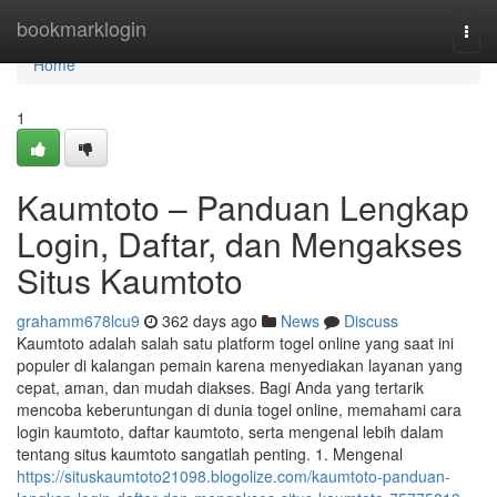
Home
bookmarklogin
Togg
navi
Home
1
Kaumtoto – Panduan Lengkap
Login, Daftar, dan Mengakses
Situs Kaumtoto
grahamm678lcu9
362 days ago
News
Discuss
Kaumtoto adalah salah satu platform togel online yang saat ini
populer di kalangan pemain karena menyediakan layanan yang
cepat, aman, dan mudah diakses. Bagi Anda yang tertarik
mencoba keberuntungan di dunia togel online, memahami cara
login kaumtoto, daftar kaumtoto, serta mengenal lebih dalam
tentang situs kaumtoto sangatlah penting. 1. Mengenal
https://situskaumtoto21098.blogolize.com/kaumtoto-panduan-