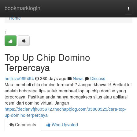
Home
bookmarklogin
Togg
navi
Home
1
Top Up Chip Domino
Terpercaya
nelliuzo069494
360 days ago
News
Discuss
Mau membeli chip domino termurah? Jangan khawatir! Berikut ini
adalah beberapa tips untuk membuat top up chip domino yang
terpercaya. Pastikan anda hanya mengakses situs atau aplikasi
resmi dari domino virtual. Jangan
https://declanvfjh605672.thechapblog.com/35800525/cara-top-
up-domino-terpercaya
Comments
Who Upvoted