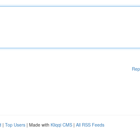
Rep
d
|
Top Users
| Made with
Kliqqi CMS
|
All RSS Feeds