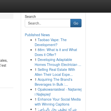
Search
Go
Published News
1
Taobao Vape: The
Development?
1
88m: What is it and What
Does it Offer?
1
Developing Adaptable
ales,
Homes Through Electrician ...
’est
1
Selling Real Estate With
Allen Their Local Expe...
1
Acquiring The Brand's
Beverages In Bulk :...
1
Opakowaniaideal - Najtaniej
i Najlepiej!
1
Enhance Your Social Media
with Winning Captions
1
شركة تنظيف بخار بالرياض: