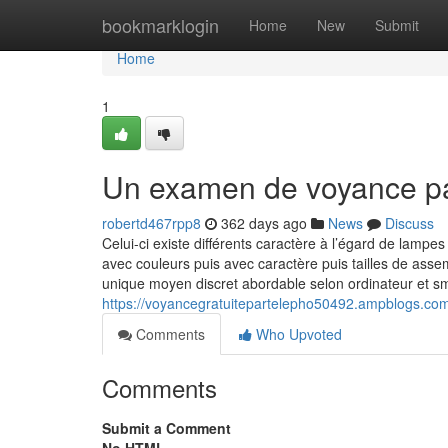
Home
bookmarklogin
Home
New
Submit
Home
1
Un examen de voyance p
robertd467rpp8
362 days ago
News
Discuss
Celui-ci existe différents caractère à l’égard de lam
avec couleurs puis avec caractère puis tailles de ass
unique moyen discret abordable selon ordinateur et s
https://voyancegratuitepartelepho50492.ampblogs.co
Comments
Who Upvoted
Comments
Submit a Comment