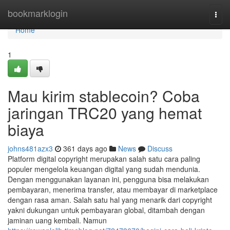
Home
bookmarklogin
Togg
navi
Home
1
Mau kirim stablecoin? Coba
jaringan TRC20 yang hemat
biaya
johns481azx3
361 days ago
News
Discuss
Platform digital copyright merupakan salah satu cara paling
populer mengelola keuangan digital yang sudah mendunia.
Dengan menggunakan layanan ini, pengguna bisa melakukan
pembayaran, menerima transfer, atau membayar di marketplace
dengan rasa aman. Salah satu hal yang menarik dari copyright
yakni dukungan untuk pembayaran global, ditambah dengan
jaminan uang kembali. Namun