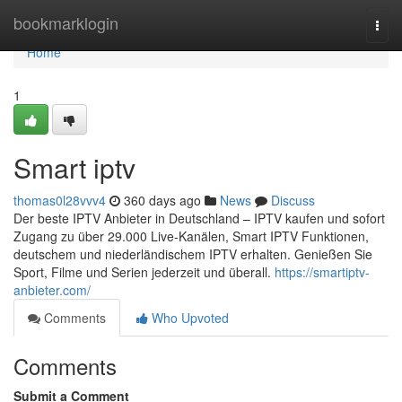
Home
bookmarklogin
Togg
navi
Home
1
Smart iptv
thomas0l28vvv4
360 days ago
News
Discuss
Der beste IPTV Anbieter in Deutschland – IPTV kaufen und sofort
Zugang zu über 29.000 Live-Kanälen, Smart IPTV Funktionen,
deutschem und niederländischem IPTV erhalten. Genießen Sie
Sport, Filme und Serien jederzeit und überall.
https://smartiptv-
anbieter.com/
Comments
Who Upvoted
Comments
Submit a Comment