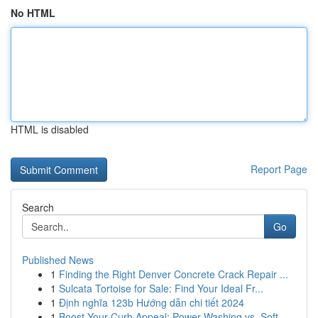
No HTML
HTML is disabled
Report Page
Search
Go
Published News
1
Finding the Right Denver Concrete Crack Repair ...
1
Sulcata Tortoise for Sale: Find Your Ideal Fr...
1
Định nghĩa 123b Hướng dẫn chi tiết 2024
1
Boost Your Curb Appeal: Power Washing vs. Soft ...