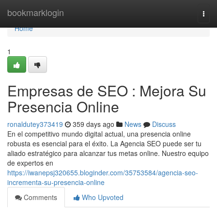
Home
bookmarklogin
Togg
navi
Home
1
Empresas de SEO : Mejora Su
Presencia Online
ronaldutey373419
359 days ago
News
Discuss
En el competitivo mundo digital actual, una presencia online
robusta es esencial para el éxito. La Agencia SEO puede ser tu
aliado estratégico para alcanzar tus metas online. Nuestro equipo
de expertos en
https://iwanepsj320655.bloginder.com/35753584/agencia-seo-
incrementa-su-presencia-online
Comments
Who Upvoted