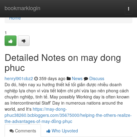
Home
bookmarklogin
Togg
navi
Home
1
Detailed Notes on may dong
phuc
henryl901cbz2
359 days ago
News
Discuss
Do đó, hiện nay xu hướng thiết kế tối giản được nhiều doanh
nghiệp lựa chọn vì vừa tiết kiệm chi phí vừa tạo nên phong cách
chuyên nghiệp, tinh tế. May possibly Working day is often known
as Intercontinental Staff’ Day in numerous nations around the
world, and It's
https://may-dong-
phuc38260.bcbloggers.com/35675000/helping-the-others-realize-
the-advantages-of-may-đồng-phục
Comments
Who Upvoted