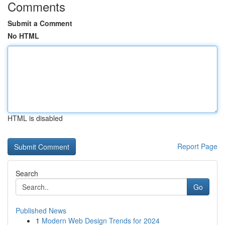
Comments
Submit a Comment
No HTML
HTML is disabled
Report Page
Search
Go
Published News
1
Modern Web Design Trends for 2024