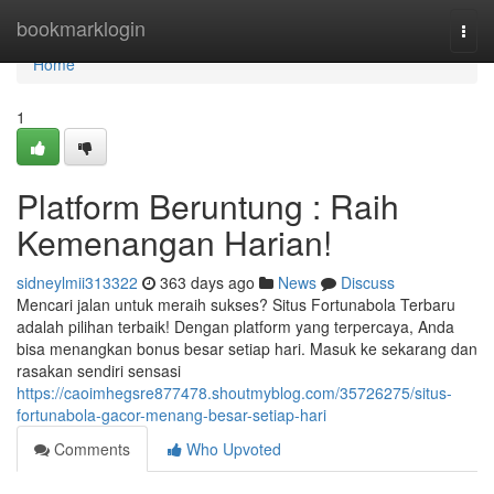
Home
bookmarklogin
Togg
navi
Home
1
Platform Beruntung : Raih
Kemenangan Harian!
sidneylmii313322
363 days ago
News
Discuss
Mencari jalan untuk meraih sukses? Situs Fortunabola Terbaru
adalah pilihan terbaik! Dengan platform yang terpercaya, Anda
bisa menangkan bonus besar setiap hari. Masuk ke sekarang dan
rasakan sendiri sensasi
https://caoimhegsre877478.shoutmyblog.com/35726275/situs-
fortunabola-gacor-menang-besar-setiap-hari
Comments
Who Upvoted