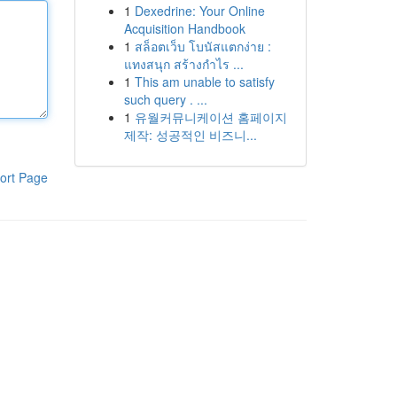
1
Dexedrine: Your Online
Acquisition Handbook
1
สล็อตเว็บ โบนัสแตกง่าย :
แทงสนุก สร้างกำไร ...
1
This am unable to satisfy
such query . ...
1
유월커뮤니케이션 홈페이지
제작: 성공적인 비즈니...
ort Page