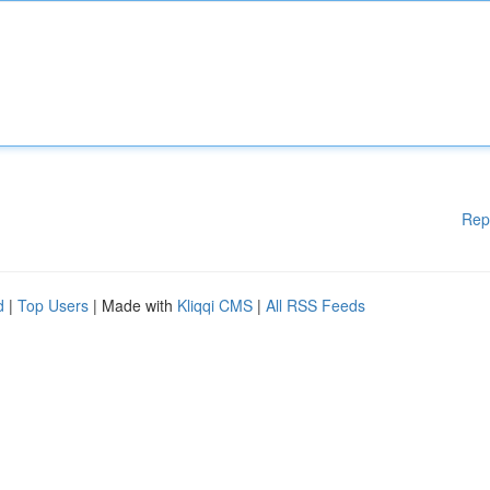
Rep
d
|
Top Users
| Made with
Kliqqi CMS
|
All RSS Feeds