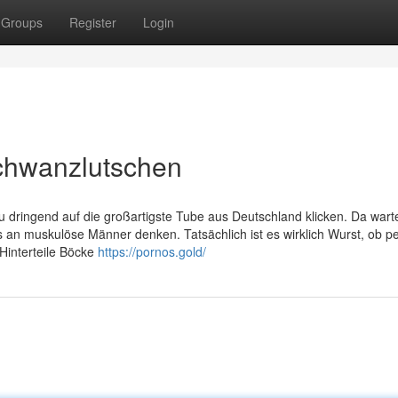
Groups
Register
Login
chwanzlutschen
Du dringend auf die großartigste Tube aus Deutschland klicken. Da wart
s an muskulöse Männer denken. Tatsächlich ist es wirklich Wurst, ob p
Hinterteile Böcke
https://pornos.gold/