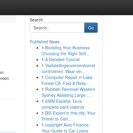
Search
Go
Published News
1
Boosting Your Business:
Choosing the Right Soft...
1
A Detailed Tutorial
1
Vaststellingsovereenkomst
controleren: Waar vin...
en
1
Computer Repair in Lake
erson
Forest CA: Fast & Relia...
1
Rubbish Removal Western
Sydney Assisting Large ...
1
eSIM España: Guía
completa para viajeros
1
BIS Expert in this city: Your
Primer to Cert...
1
copyright Auto Finance:
Your Guide to Car Loans