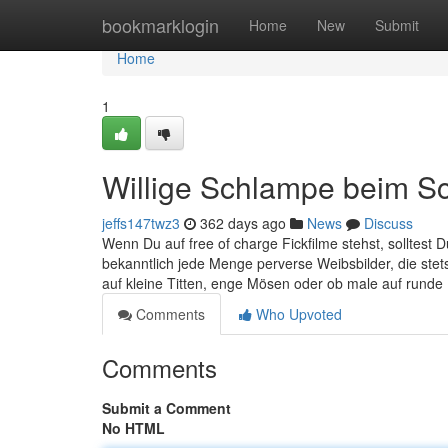
Home
bookmarklogin
Home
New
Submit
Home
1
Willige Schlampe beim S
jeffs147twz3
362 days ago
News
Discuss
Wenn Du auf free of charge Fickfilme stehst, solltest 
bekanntlich jede Menge perverse Weibsbilder, die stet
auf kleine Titten, enge Mösen oder ob male auf runde 
Comments
Who Upvoted
Comments
Submit a Comment
No HTML