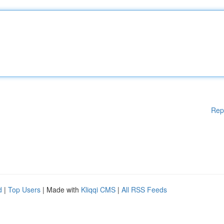
Rep
d
|
Top Users
| Made with
Kliqqi CMS
|
All RSS Feeds